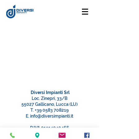
Diversi Impianti Srl
Loc. Zinepri, 33/B
55027 Gallicano, Lucca (LU)
T.
+39 0583 708219
E.
info@diversimpianti.it
P.IVA
01514040466