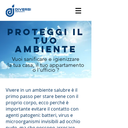
PROTEGGI IL
TUO
AMBIENTE
Vuoi sanificare e igienizzare
la tua casa, il tuo
appartamento
o
l'ufficio
?
Vivere in un ambiente salubre è il
primo passo per stare bene con il
proprio corpo, ecco perché è
importante evitare il contatto con
agenti patogeni: batteri, virus e
microorganismi invisibili ad occhio
nudo, ma che possono arrecare